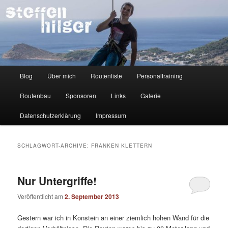
Zum
Zum
Kletterer – Routenbauer – Trainer
Inhalt
sekundären
wechseln
Inhalt
wechseln
Steffen Hilger
Hauptmenü
Blog
Über mich
Routenliste
Personaltraining
Routenbau
Sponsoren
Links
Galerie
Datenschutzerklärung
Impressum
SCHLAGWORT-ARCHIVE:
FRANKEN KLETTERN
Nur Untergriffe!
Veröffentlicht am
2. September 2013
Gestern war ich in Konstein an einer ziemlich hohen Wand für die