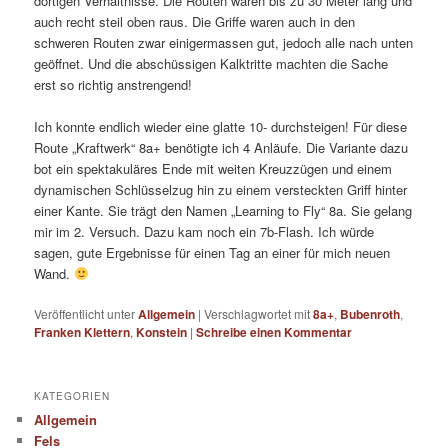
dortigen Verhältnisse. Die Routen waren bis zu 30 Meter lang und
auch recht steil oben raus. Die Griffe waren auch in den
schweren Routen zwar einigermassen gut, jedoch alle nach unten
geöffnet. Und die abschüssigen Kalktritte machten die Sache
erst so richtig anstrengend!
Ich konnte endlich wieder eine glatte 10- durchsteigen! Für diese
Route „Kraftwerk“ 8a+ benötigte ich 4 Anläufe. Die Variante dazu
bot ein spektakuläres Ende mit weiten Kreuzzügen und einem
dynamischen Schlüsselzug hin zu einem versteckten Griff hinter
einer Kante. Sie trägt den Namen „Learning to Fly“ 8a. Sie gelang
mir im 2. Versuch. Dazu kam noch ein 7b-Flash. Ich würde
sagen, gute Ergebnisse für einen Tag an einer für mich neuen
Wand.
Veröffentlicht unter
Allgemein
|
Verschlagwortet mit
8a+
,
Bubenroth
,
Franken Klettern
,
Konstein
|
Schreibe einen Kommentar
KATEGORIEN
Allgemein
Fels