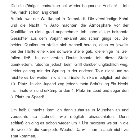
Die diesjährige Leadsaison hat wieder begonnen. Endlich! – Ich
freu mich schon lang drauf.
Auftakt war der Wettkampf in Darmstadt. Die vierstündige Fahrt
und die Nacht im Auto machten die Atmosphäre vor der
Qualifikation nicht grad angenehmer. Ich habe einige bekannte
Gesichter aus dem Vorjahr erkannt und schon gings los. Bei
beiden Qualirouten stellte sich schnell heraus, dass es jeweils
bei der Hälfte eine klare schwere Stelle gab, die einige ins Seil
fallen ließ. In der ersten Route konnte ich diese Stelle
überklettern, rutschte jedoch beim Griff darüber unglücklich weg.
Leider gelang mir der Sprung in der anderen Tour nicht und so
reichte es bei weitem nicht ins Finale. Ich kam lediglich auf den
19. Platz. In der Jugend zog jedoch mein Schützling Flo Hecht
ins Finale ein und erkämpfte den 4. Platz im Lead und sogar den
3. Platz im Speed!
Um halb 3 nachts kam ich dann zuhause in München an und
versuchte so schnell, wie möglich einzuschlafen. Denn
schließlich ging es schon wieder um 7 Uhr morgens weiter in die
Schweiz für die komplette Woche! Da will man ja auch nicht zu
spät kommen.