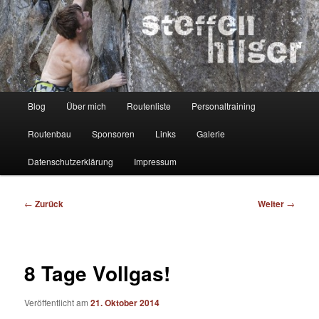
Zum
Kletterer – Routenbauer – Trainer
Inhalt
wechseln
Steffen Hilger
Hauptmenü
Blog
Über mich
Routenliste
Personaltraining
Routenbau
Sponsoren
Links
Galerie
Datenschutzerklärung
Impressum
Beitragsnavigation
←
Zurück
Weiter
→
8 Tage Vollgas!
Veröffentlicht am
21. Oktober 2014